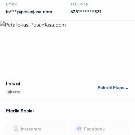
EMAIL
TELEPON
in***@pesanjasa.com
6281******331
Lokasi
Buka di Maps →
Jakarta
Media Sosial
Instagram
Facebook