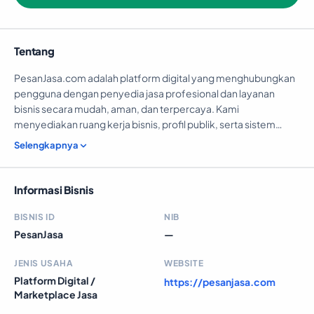
Tentang
PesanJasa.com adalah platform digital yang menghubungkan
pengguna dengan penyedia jasa profesional dan layanan
bisnis secara mudah, aman, dan terpercaya. Kami
menyediakan ruang kerja bisnis, profil publik, serta sistem
layanan online untuk membantu masyarakat menemukan,
Selengkapnya
memesan, dan mengelola kebutuhan jasa secara efisien.
Informasi Bisnis
BISNIS ID
NIB
PesanJasa
—
JENIS USAHA
WEBSITE
Platform Digital /
https://pesanjasa.com
Marketplace Jasa