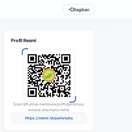
Bagikan
Profil Resmi
Scan QR untuk membuka profil dari brosur,
invoice, atau kartu nama.
https://resmi.id/pariwisata