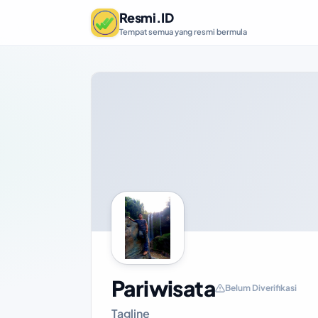
Resmi.ID
Tempat semua yang resmi bermula
Pariwisata
Belum Diverifikasi
Tagline