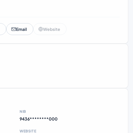
Email
Website
NIB
9436********000
WEBSITE