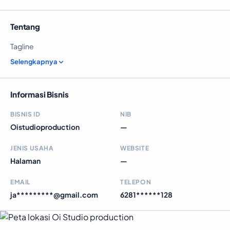
Tentang
Tagline
Selengkapnya
Informasi Bisnis
BISNIS ID
NIB
Oistudioproduction
—
JENIS USAHA
WEBSITE
Halaman
—
EMAIL
TELEPON
ja*********@gmail.com
6281******128