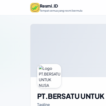
Resmi.ID
Tempat semua yang resmi bermula
PT.BERSATU UNTUK
Tagline