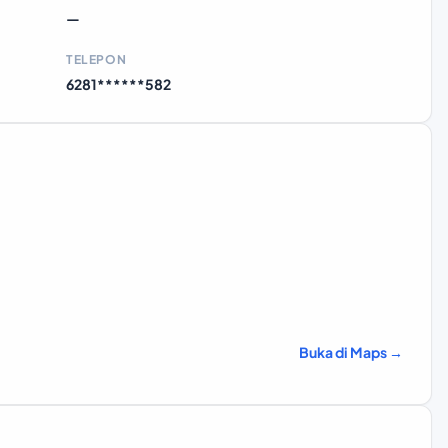
—
TELEPON
6281******582
Buka di Maps →