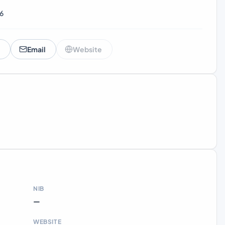
6
Email
Website
NIB
—
WEBSITE