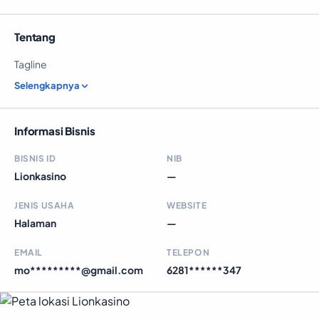
Tentang
Tagline
Selengkapnya
Informasi Bisnis
BISNIS ID
NIB
Lionkasino
—
JENIS USAHA
WEBSITE
Halaman
—
EMAIL
TELEPON
mo*********@gmail.com
6281******347