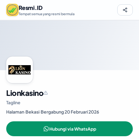
Resmi.ID
Tempat semua yang resmi bermula
Lionkasino
Tagline
Halaman
·
Bekasi
·
Bergabung 20 Februari 2026
Hubungi via WhatsApp