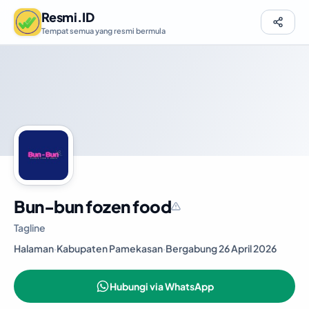
Resmi.ID
Tempat semua yang resmi bermula
Bun-bun fozen food
Tagline
Halaman
·
Kabupaten Pamekasan
·
Bergabung 26 April 2026
Hubungi via WhatsApp